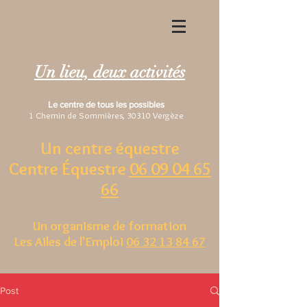
Un lieu, deux activités
Le centre de tous les possibles
1 Chemin de Sommières, 30310 Vergèze
Un centre équestre
Centre Équestre
06 09 04 65
66
Un organisme de formation
Les Ailes de l'Emploi
06 32 13 84 67
Post