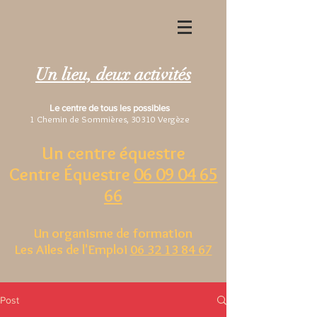
Un lieu, deux activités
Le centre de tous les possibles
1 Chemin de Sommières, 30310 Vergèze
Un centre équestre
Centre Équestre
06 09 04 65
66
Un organisme de formation
Les Ailes de l'Emploi
06 32 13 84 67
Post