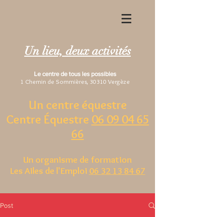
Un lieu, deux activités
Le centre de tous les possibles
1 Chemin de Sommières, 30310 Vergèze
Un centre équestre
Centre Équestre
06 09 04 65
66
Un organisme de formation
Les Ailes de l'Emploi
06 32 13 84 67
Post